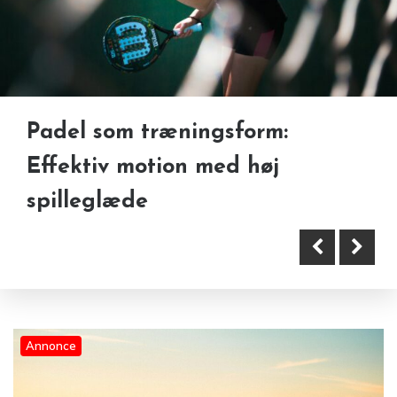
Padel som træningsform:
Adventure, sport og mænds
Effektiv motion med høj
Kanaler, kunst og kulinariske
sundhedsudstyr — Bathmate
spilleglæde
oplevelser i Italien
resultater i praksis
Annonce