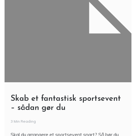
Skab et fantastisk sportsevent
– sådan gør du
3 Min Reading
Skal du arrangere et sportsevent snart? Så bør du