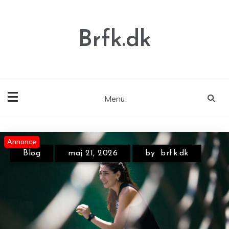
Skip
to
content
Brfk.dk
Menu
Annonce
Annonce
Annonce
Blog
maj 21, 2026
by
brfk.dk