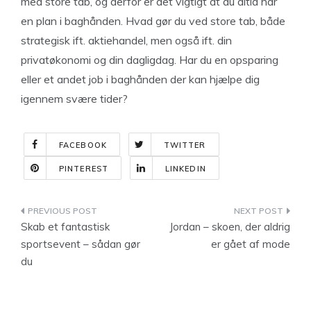
med store tab, og derfor er det vigtigt at du altid har
en plan i baghånden. Hvad gør du ved store tab, både
strategisk ift. aktiehandel, men også ift. din
privatøkonomi og din dagligdag. Har du en opsparing
eller et andet job i baghånden der kan hjælpe dig
igennem svære tider?
FACEBOOK
TWITTER
PINTEREST
LINKEDIN
Indlægsnavigation
Skab et fantastisk
Jordan – skoen, der aldrig
sportsevent – sådan gør
er gået af mode
du